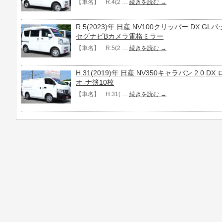
【車名】 R.4(2 …
続きを読む
→
R.5(2023)年 日産 NV100クリッパー DX G
セグナビBカメラ電格ミラー
【車名】 R.5(2 …
続きを読む
→
H.31(2019)年 日産 NV350キャラバン 2.0 
オ-ナ簿10枚
【車名】 H.31( …
続きを読む
→