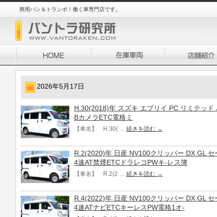
商用バン＆トランポ！働く車専門店です。
2026年5月17日
H.30(2018)年 スズキ エブリイ PC リミテ
BカメラETC電格ミ
【車名】 H.30( …
続きを読む
→
R.2(2020)年 日産 NV100クリッパー DX 
4速AT禁煙ETCドラレコPWキ-レス簿
【車名】 R.2(2 …
続きを読む
→
R.4(2022)年 日産 NV100クリッパー DX 
4速ATナビETCキーレスPW電格1オ-