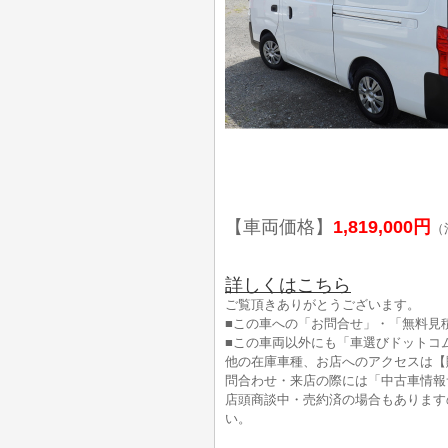
【車両価格】
1,819,000円
（
詳しくはこちら
ご覧頂きありがとうございます。
■この車への「お問合せ」・「無料見
■この車両以外にも「車選びドットコ
他の在庫車種、お店へのアクセスは【
問合わせ・来店の際には「中古車情報
店頭商談中・売約済の場合もあります
い。