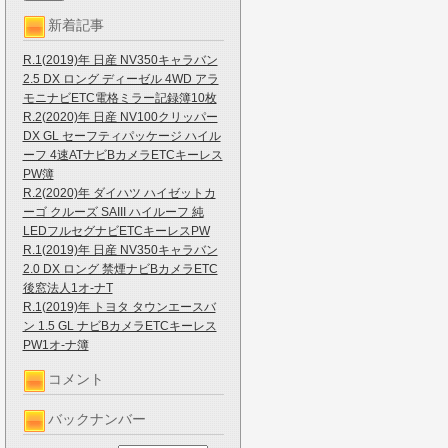
新着記事
R.1(2019)年 日産 NV350キャラバン
2.5 DX ロング ディーゼル 4WD アラ
モニナビETC電格ミラー記録簿10枚
R.2(2020)年 日産 NV100クリッパー
DX GL セーフティパッケージ ハイル
ーフ 4速ATナビBカメラETCキーレス
PW簿
R.2(2020)年 ダイハツ ハイゼットカ
ーゴ クルーズ SAIII ハイルーフ 純
LEDフルセグナビETCキーレスPW
R.1(2019)年 日産 NV350キャラバン
2.0 DX ロング 禁煙ナビBカメラETC
後窓法人1オ-ナT
R.1(2019)年 トヨタ タウンエースバ
ン 1.5 GL ナビBカメラETCキーレス
PW1オ-ナ簿
コメント
バックナンバー