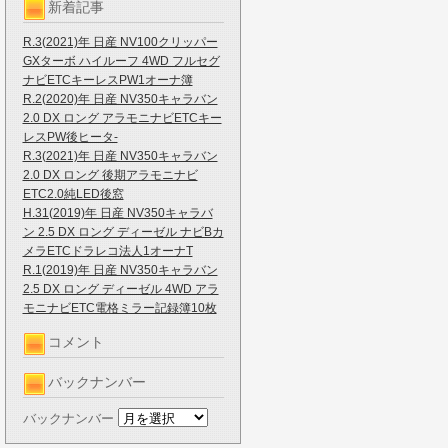
新着記事
R.3(2021)年 日産 NV100クリッパー
GXターボ ハイルーフ 4WD フルセグ
ナビETCキーレスPW1オーナ簿
R.2(2020)年 日産 NV350キャラバン
2.0 DX ロング アラモニナビETCキー
レスPW後ヒータ-
R.3(2021)年 日産 NV350キャラバン
2.0 DX ロング 後期アラモニナビ
ETC2.0純LED後窓
H.31(2019)年 日産 NV350キャラバ
ン 2.5 DX ロング ディーゼル ナビBカ
メラETCドラレコ法人1オーナT
R.1(2019)年 日産 NV350キャラバン
2.5 DX ロング ディーゼル 4WD アラ
モニナビETC電格ミラー記録簿10枚
コメント
バックナンバー
バックナンバー