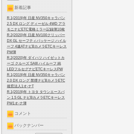
新着記事
R.1(2019)年 日産 NV350キャラバン
2.5 DX ロング ディーゼル 4WD アラ
モニナビETC電格ミラー記録簿10枚
R.2(2020)年 日産 NV100クリッパー
DX GL セーフティパッケージ ハイル
ーフ 4速ATナビBカメラETCキーレス
PW簿
R.2(2020)年 ダイハツ ハイゼットカ
ーゴ クルーズ SAIII ハイルーフ 純
LEDフルセグナビETCキーレスPW
R.1(2019)年 日産 NV350キャラバン
2.0 DX ロング 禁煙ナビBカメラETC
後窓法人1オ-ナT
R.1(2019)年 トヨタ タウンエースバ
ン 1.5 GL ナビBカメラETCキーレス
PW1オ-ナ簿
コメント
バックナンバー