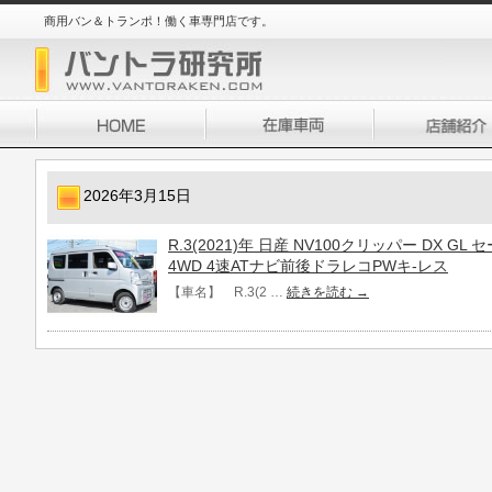
商用バン＆トランポ！働く車専門店です。
2026年3月15日
R.3(2021)年 日産 NV100クリッパー DX 
4WD 4速ATナビ前後ドラレコPWキ-レス
【車名】 R.3(2 …
続きを読む
→