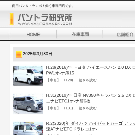
商用バン＆トランポ！働く車専門店です。
2025年3月30日
H.28(2016)年 トヨタ ハイエースバン 2.0 
PW1オ-ナ簿15
【車名】 H.28( …
続きを読む
→
H.31(2019)年 日産 NV350キャラバン 2.5 
ニナビETC1オ-ナ簿6枚
【車名】 H.31( …
続きを読む
→
R.2(2020)年 ダイハツ ハイゼットカーゴ デラッ
速ATナビETCドラレコ1オ-