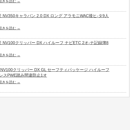
続きを読む
→
 日産 NV350キャラバン 2.0 DX ロング アラモニWAC後ヒ-タ9人
続きを読む
→
 日産 NV100クリッパー DX ハイルーフ ナビETC 2オ-ナ記録簿8
続きを読む
→
 日産 NV100クリッパー DX GL セーフティパッケージ ハイルーフ
キ-レスPWE踏み間違防止1オ
続きを読む
→