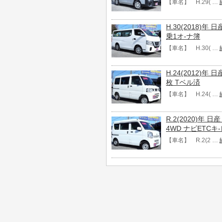
【車名】 H.29( …
H.30(2018)年
乗1オ-ナ簿
【車名】 H.30( …
H.24(2012)年
枚 Tベル済
【車名】 H.24( …
R.2(2020)年
4WD ナビETC
【車名】 R.2(2 …