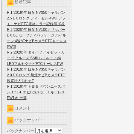
新着記事
R.1(2019)年 日産 NV350キャラバン
2.5 DX ロング ディーゼル 4WD アラ
モニナビETC電格ミラー記録簿10枚
R.2(2020)年 日産 NV100クリッパー
DX GL セーフティパッケージ ハイル
ーフ 4速ATナビBカメラETCキーレス
PW簿
R.2(2020)年 ダイハツ ハイゼットカ
ーゴ クルーズ SAIII ハイルーフ 純
LEDフルセグナビETCキーレスPW
R.1(2019)年 日産 NV350キャラバン
2.0 DX ロング 禁煙ナビBカメラETC
後窓法人1オ-ナT
R.1(2019)年 トヨタ タウンエースバ
ン 1.5 GL ナビBカメラETCキーレス
PW1オ-ナ簿
コメント
バックナンバー
バックナンバー