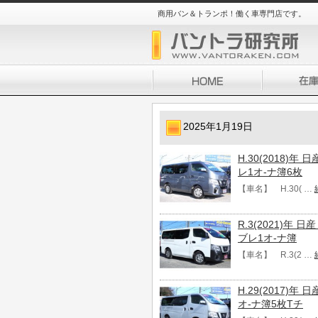
商用バン＆トランポ！働く車専門店です。
2025年1月19日
H.30(2018)年
レ1オ-ナ簿6枚
【車名】 H.30( …
R.3(2021)年 
ブレ1オ-ナ簿
【車名】 R.3(2 …
H.29(2017)年
オ-ナ簿5枚Tチ