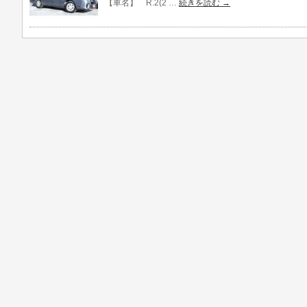
【車名】 R.2(2 …
続きを読む
→