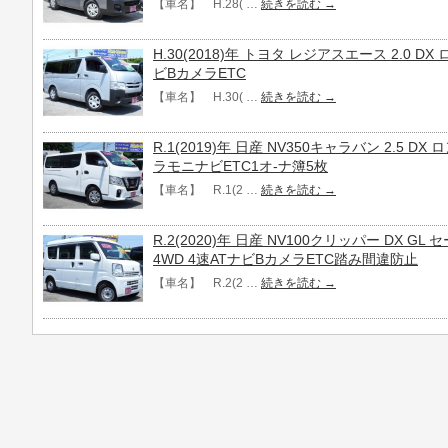
【車名】 H.28( …
続きを読む
→
H.30(2018)年 トヨタ レジアスエース 2.0 
ビBカメラETC
【車名】 H.30( …
続きを読む
→
R.1(2019)年 日産 NV350キャラバン 2.5 D
ラモニナビETC1オ-ナ簿5枚
【車名】 R.1(2 …
続きを読む
→
R.2(2020)年 日産 NV100クリッパー DX 
4WD 4速ATナビBカメラETC踏み間違防止
【車名】 R.2(2 …
続きを読む
→