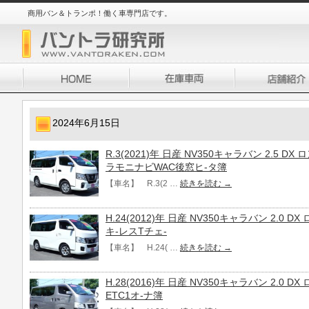
商用バン＆トランポ！働く車専門店です。
2024年6月15日
R.3(2021)年 日産 NV350キャラバン 2.5 D
ラモニナビWAC後窓ヒ-タ簿
【車名】 R.3(2 …
続きを読む
→
H.24(2012)年 日産 NV350キャラバン 2.0 
キ-レスTチェ-
【車名】 H.24( …
続きを読む
→
H.28(2016)年 日産 NV350キャラバン 2.0 
ETC1オ-ナ簿