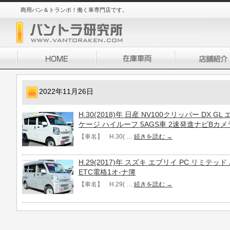
商用バン＆トランポ！働く車専門店です。
2022年11月26日
H.30(2018)年 日産 NV100クリッパー DX
ケージ ハイルーフ 5AGS車 2速発進ナビBカメ
【車名】 H.30( …
続きを読む
→
H.29(2017)年 スズキ エブリイ PC リミテ
ETC電格1オ-ナ簿
【車名】 H.29( …
続きを読む
→