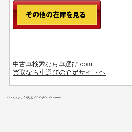
中古車検索なら車選び.com
買取なら車選びの査定サイトヘ
© バントラ研究所 All Rights Reserved