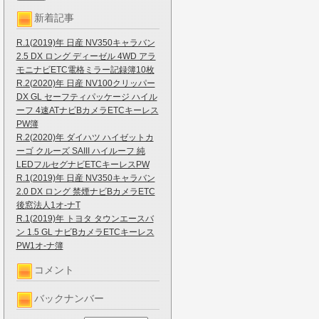
新着記事
R.1(2019)年 日産 NV350キャラバン
2.5 DX ロング ディーゼル 4WD アラ
モニナビETC電格ミラー記録簿10枚
R.2(2020)年 日産 NV100クリッパー
DX GL セーフティパッケージ ハイル
ーフ 4速ATナビBカメラETCキーレス
PW簿
R.2(2020)年 ダイハツ ハイゼットカ
ーゴ クルーズ SAIII ハイルーフ 純
LEDフルセグナビETCキーレスPW
R.1(2019)年 日産 NV350キャラバン
2.0 DX ロング 禁煙ナビBカメラETC
後窓法人1オ-ナT
R.1(2019)年 トヨタ タウンエースバ
ン 1.5 GL ナビBカメラETCキーレス
PW1オ-ナ簿
コメント
バックナンバー