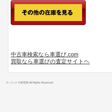
中古車検索なら車選び.com
買取なら車選びの査定サイトヘ
© バントラ研究所 All Rights Reserved