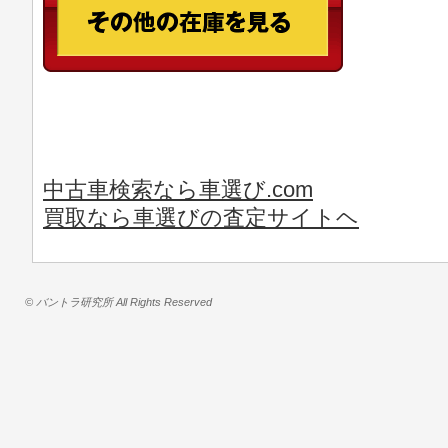
中古車検索なら車選び.com
買取なら車選びの査定サイトヘ
© バントラ研究所 All Rights Reserved