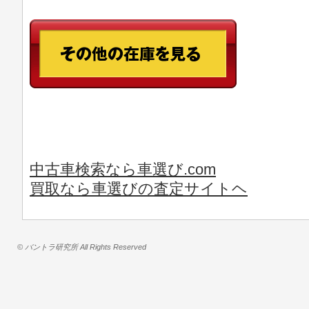
中古車検索なら車選び.com
買取なら車選びの査定サイトヘ
© バントラ研究所 All Rights Reserved