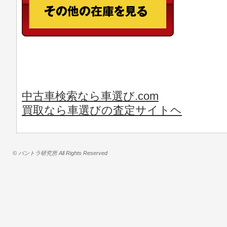
中古車検索なら車選び.com
買取なら車選びの査定サイトヘ
© バントラ研究所 All Rights Reserved