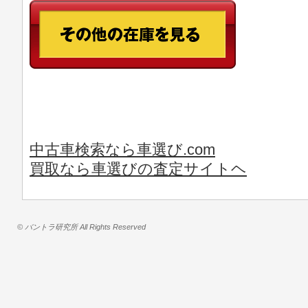
中古車検索なら車選び.com
買取なら車選びの査定サイトヘ
© バントラ研究所 All Rights Reserved