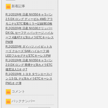
新着記事
R.1(2019)年 日産 NV350キャラバン
2.5 DX ロング ディーゼル 4WD アラ
モニナビETC電格ミラー記録簿10枚
R.2(2020)年 日産 NV100クリッパー
DX GL セーフティパッケージ ハイル
ーフ 4速ATナビBカメラETCキーレス
PW簿
R.2(2020)年 ダイハツ ハイゼットカ
ーゴ クルーズ SAIII ハイルーフ 純
LEDフルセグナビETCキーレスPW
R.1(2019)年 日産 NV350キャラバン
2.0 DX ロング 禁煙ナビBカメラETC
後窓法人1オ-ナT
R.1(2019)年 トヨタ タウンエースバ
ン 1.5 GL ナビBカメラETCキーレス
PW1オ-ナ簿
コメント
バックナンバー