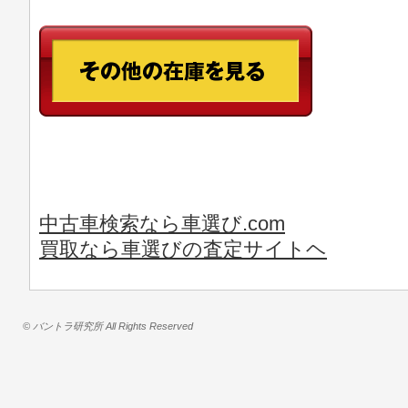
中古車検索なら車選び.com
買取なら車選びの査定サイトヘ
© バントラ研究所 All Rights Reserved