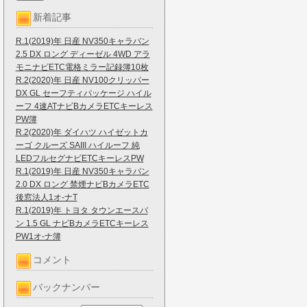
新着記事
R.1(2019)年 日産 NV350キャラバン
2.5 DX ロング ディーゼル 4WD アラ
モニナビETC電格ミラー記録簿10枚
R.2(2020)年 日産 NV100クリッパー
DX GL セーフティパッケージ ハイル
ーフ 4速ATナビBカメラETCキーレス
PW簿
R.2(2020)年 ダイハツ ハイゼットカ
ーゴ クルーズ SAIII ハイルーフ 純
LEDフルセグナビETCキーレスPW
R.1(2019)年 日産 NV350キャラバン
2.0 DX ロング 禁煙ナビBカメラETC
後窓法人1オ-ナT
R.1(2019)年 トヨタ タウンエースバ
ン 1.5 GL ナビBカメラETCキーレス
PW1オ-ナ簿
コメント
バックナンバー