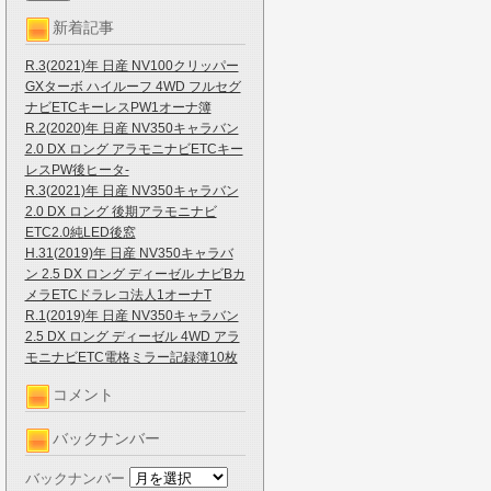
新着記事
R.3(2021)年 日産 NV100クリッパー
GXターボ ハイルーフ 4WD フルセグ
ナビETCキーレスPW1オーナ簿
R.2(2020)年 日産 NV350キャラバン
2.0 DX ロング アラモニナビETCキー
レスPW後ヒータ-
R.3(2021)年 日産 NV350キャラバン
2.0 DX ロング 後期アラモニナビ
ETC2.0純LED後窓
H.31(2019)年 日産 NV350キャラバ
ン 2.5 DX ロング ディーゼル ナビBカ
メラETCドラレコ法人1オーナT
R.1(2019)年 日産 NV350キャラバン
2.5 DX ロング ディーゼル 4WD アラ
モニナビETC電格ミラー記録簿10枚
コメント
バックナンバー
バックナンバー