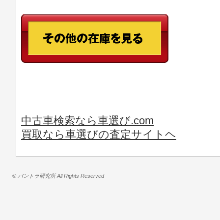
中古車検索なら車選び.com
買取なら車選びの査定サイトヘ
© バントラ研究所 All Rights Reserved