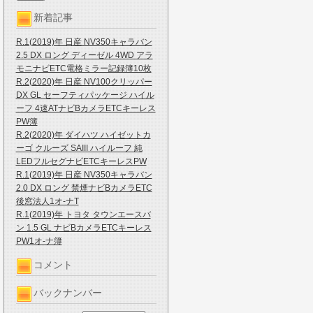
新着記事
R.1(2019)年 日産 NV350キャラバン
2.5 DX ロング ディーゼル 4WD アラ
モニナビETC電格ミラー記録簿10枚
R.2(2020)年 日産 NV100クリッパー
DX GL セーフティパッケージ ハイル
ーフ 4速ATナビBカメラETCキーレス
PW簿
R.2(2020)年 ダイハツ ハイゼットカ
ーゴ クルーズ SAIII ハイルーフ 純
LEDフルセグナビETCキーレスPW
R.1(2019)年 日産 NV350キャラバン
2.0 DX ロング 禁煙ナビBカメラETC
後窓法人1オ-ナT
R.1(2019)年 トヨタ タウンエースバ
ン 1.5 GL ナビBカメラETCキーレス
PW1オ-ナ簿
コメント
バックナンバー