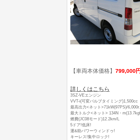
【車両本体価格】
799,000
詳しくはこちら
3SZ-VEエンジン
VVT-i(可変バルブタイミング)1,500cc
最高出力<ネット>71kW(97PS)/6,000r.
最大トルク<ネット> 134N・m(13.7kgf・m
燃費(JC08モード)12.2km/L
5ドア!低床!
運&助パワーウィンドゥ!
キーレス!集中ロック!