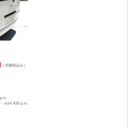
円
（消費税込み）
p.m.
)/4,400r.p.m.