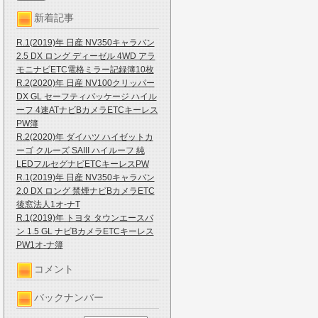
新着記事
R.1(2019)年 日産 NV350キャラバン
2.5 DX ロング ディーゼル 4WD アラ
モニナビETC電格ミラー記録簿10枚
R.2(2020)年 日産 NV100クリッパー
DX GL セーフティパッケージ ハイル
ーフ 4速ATナビBカメラETCキーレス
PW簿
R.2(2020)年 ダイハツ ハイゼットカ
ーゴ クルーズ SAIII ハイルーフ 純
LEDフルセグナビETCキーレスPW
R.1(2019)年 日産 NV350キャラバン
2.0 DX ロング 禁煙ナビBカメラETC
後窓法人1オ-ナT
R.1(2019)年 トヨタ タウンエースバ
ン 1.5 GL ナビBカメラETCキーレス
PW1オ-ナ簿
コメント
バックナンバー