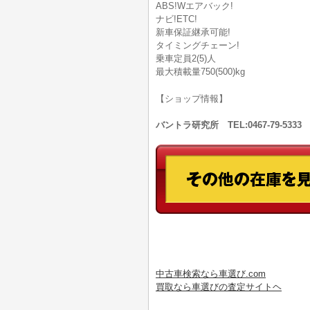
ABS!Wエアバック!
ナビ!ETC!
新車保証継承可能!
タイミングチェーン!
乗車定員2(5)人
最大積載量750(500)kg
【ショップ情報】
バントラ研究所 TEL:0467-79-53
中古車検索なら車選び.com
買取なら車選びの査定サイトヘ