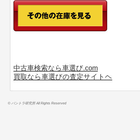
中古車検索なら車選び.com
買取なら車選びの査定サイトヘ
© バントラ研究所 All Rights Reserved