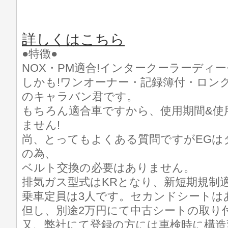
詳しくはこちら
●特徴●
NOX・PM適合!インタークーラーディー
しかも!ワンオーナー・記録簿付・ロング
のキャラバン君です。
もちろん適合車ですから、使用期間&使
ません!
尚、とってもよくある質問ですがEGは
の為、
ベルト交換の必要はありません。
排気ガス型式はKRとなり、新短期規制
乗車定員は3人です。セカンドシートは
但し、別途2万円にて中古シートの取り
又、弊社にて登録の方には車検時に構造