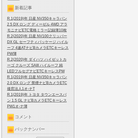
新着記事
R.1(2019)年 日産 NV350キャラバン
2.5 DX ロング ディーゼル 4WD アラ
モニナビETC電格ミラー記録簿10枚
R.2(2020)年 日産 NV100クリッパー
DX GL セーフティパッケージ ハイル
ーフ 4速ATナビBカメラETCキーレス
PW簿
R.2(2020)年 ダイハツ ハイゼットカ
ーゴ クルーズ SAIII ハイルーフ 純
LEDフルセグナビETCキーレスPW
R.1(2019)年 日産 NV350キャラバン
2.0 DX ロング 禁煙ナビBカメラETC
後窓法人1オ-ナT
R.1(2019)年 トヨタ タウンエースバ
ン 1.5 GL ナビBカメラETCキーレス
PW1オ-ナ簿
コメント
バックナンバー