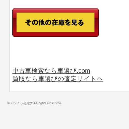
中古車検索なら車選び.com
買取なら車選びの査定サイトヘ
© バントラ研究所 All Rights Reserved