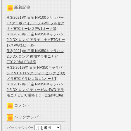
新着記事
R.3(2021)年 日産 NV100クリッパー
GXターボ ハイルーフ 4WD フルセグ
ナビETCキーレスPW1オーナ簿
R.2(2020)年 日産 NV350キャラバン
2.0 DX ロング アラモニナビETCキー
レスPW後ヒータ-
R.3(2021)年 日産 NV350キャラバン
2.0 DX ロング 後期アラモニナビ
ETC2.0純LED後窓
H.31(2019)年 日産 NV350キャラバ
ン 2.5 DX ロング ディーゼル ナビBカ
メラETCドラレコ法人1オーナT
R.1(2019)年 日産 NV350キャラバン
2.5 DX ロング ディーゼル 4WD アラ
モニナビETC電格ミラー記録簿10枚
コメント
バックナンバー
バックナンバー