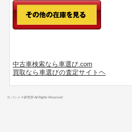
中古車検索なら車選び.com
買取なら車選びの査定サイトヘ
© バントラ研究所 All Rights Reserved