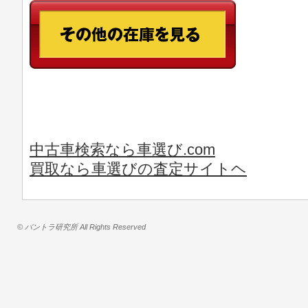
中古車検索なら車選び.com
買取なら車選びの査定サイトヘ
© バントラ研究所 All Rights Reserved