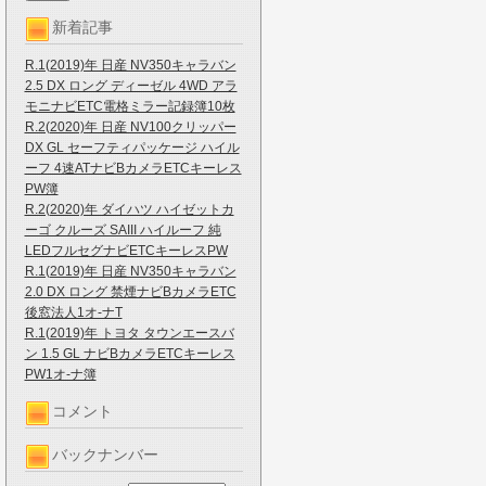
新着記事
R.1(2019)年 日産 NV350キャラバン
2.5 DX ロング ディーゼル 4WD アラ
モニナビETC電格ミラー記録簿10枚
R.2(2020)年 日産 NV100クリッパー
DX GL セーフティパッケージ ハイル
ーフ 4速ATナビBカメラETCキーレス
PW簿
R.2(2020)年 ダイハツ ハイゼットカ
ーゴ クルーズ SAIII ハイルーフ 純
LEDフルセグナビETCキーレスPW
R.1(2019)年 日産 NV350キャラバン
2.0 DX ロング 禁煙ナビBカメラETC
後窓法人1オ-ナT
R.1(2019)年 トヨタ タウンエースバ
ン 1.5 GL ナビBカメラETCキーレス
PW1オ-ナ簿
コメント
バックナンバー