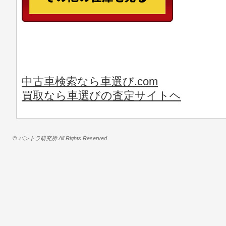
中古車検索なら車選び.com
買取なら車選びの査定サイトヘ
© バントラ研究所 All Rights Reserved