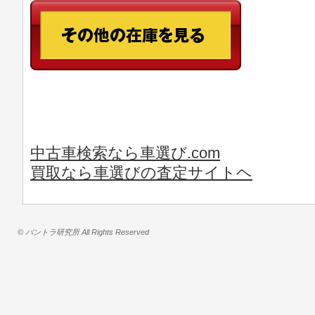
中古車検索なら車選び.com
買取なら車選びの査定サイトヘ
© バントラ研究所 All Rights Reserved