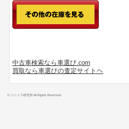
中古車検索なら車選び.com
買取なら車選びの査定サイトヘ
© バントラ研究所 All Rights Reserved