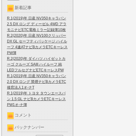
新着記事
R.1(2019)年 日産 NV350キャラバン
2.5 DX ロング ディーゼル 4WD アラ
モニナビETC電格ミラー記録簿10枚
R.2(2020)年 日産 NV100クリッパー
DX GL セーフティパッケージ ハイル
ーフ 4速ATナビBカメラETCキーレス
PW簿
R.2(2020)年 ダイハツ ハイゼットカ
ーゴ クルーズ SAIII ハイルーフ 純
LEDフルセグナビETCキーレスPW
R.1(2019)年 日産 NV350キャラバン
2.0 DX ロング 禁煙ナビBカメラETC
後窓法人1オ-ナT
R.1(2019)年 トヨタ タウンエースバ
ン 1.5 GL ナビBカメラETCキーレス
PW1オ-ナ簿
コメント
バックナンバー