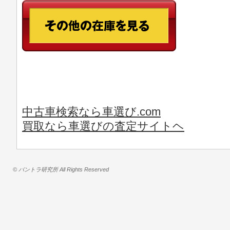
中古車検索なら車選び.com
買取なら車選びの査定サイトヘ
© バントラ研究所 All Rights Reserved