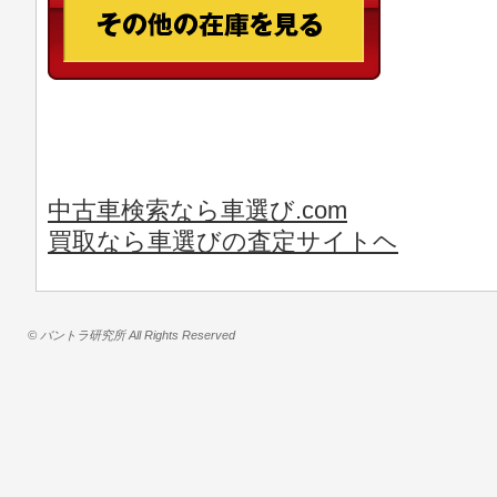
中古車検索なら車選び.com
買取なら車選びの査定サイトヘ
© バントラ研究所 All Rights Reserved