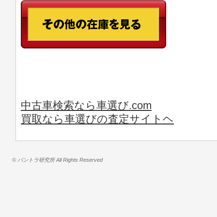
中古車検索なら車選び.com
買取なら車選びの査定サイトヘ
© バントラ研究所 All Rights Reserved