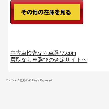
中古車検索なら車選び.com
買取なら車選びの査定サイトヘ
© バントラ研究所 All Rights Reserved