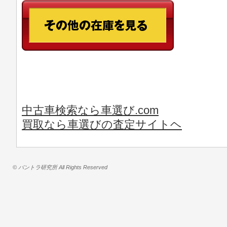
中古車検索なら車選び.com
買取なら車選びの査定サイトヘ
© バントラ研究所 All Rights Reserved