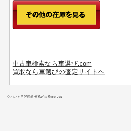
中古車検索なら車選び.com
買取なら車選びの査定サイトヘ
© バントラ研究所 All Rights Reserved