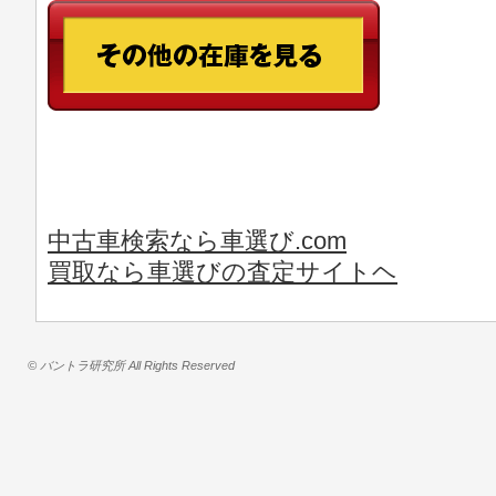
中古車検索なら車選び.com
買取なら車選びの査定サイトヘ
© バントラ研究所 All Rights Reserved