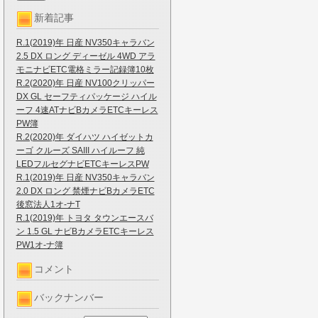
新着記事
R.1(2019)年 日産 NV350キャラバン
2.5 DX ロング ディーゼル 4WD アラ
モニナビETC電格ミラー記録簿10枚
R.2(2020)年 日産 NV100クリッパー
DX GL セーフティパッケージ ハイル
ーフ 4速ATナビBカメラETCキーレス
PW簿
R.2(2020)年 ダイハツ ハイゼットカ
ーゴ クルーズ SAIII ハイルーフ 純
LEDフルセグナビETCキーレスPW
R.1(2019)年 日産 NV350キャラバン
2.0 DX ロング 禁煙ナビBカメラETC
後窓法人1オ-ナT
R.1(2019)年 トヨタ タウンエースバ
ン 1.5 GL ナビBカメラETCキーレス
PW1オ-ナ簿
コメント
バックナンバー