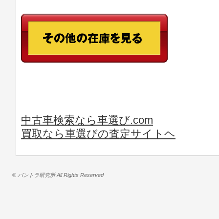
中古車検索なら車選び.com
買取なら車選びの査定サイトヘ
© バントラ研究所 All Rights Reserved