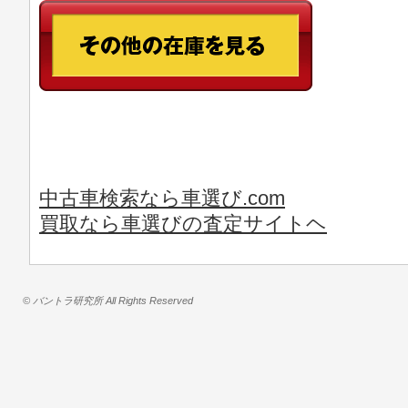
中古車検索なら車選び.com
買取なら車選びの査定サイトヘ
© バントラ研究所 All Rights Reserved