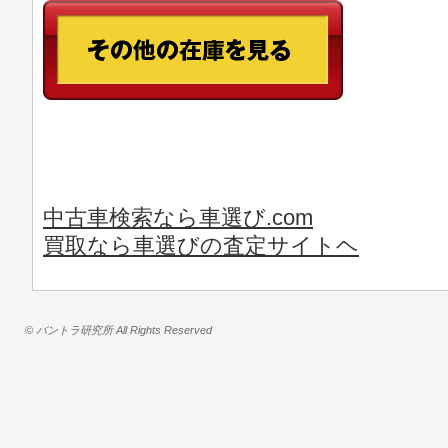
中古車検索なら車選び.com
買取なら車選びの査定サイトヘ
© バントラ研究所 All Rights Reserved