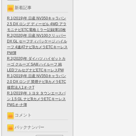
新着記事
R.1(2019)年 日産 NV350キャラバン
2.5 DX ロング ディーゼル 4WD アラ
モニナビETC電格ミラー記録簿10枚
R.2(2020)年 日産 NV100クリッパー
DX GL セーフティパッケージ ハイル
ーフ 4速ATナビBカメラETCキーレス
PW簿
R.2(2020)年 ダイハツ ハイゼットカ
ーゴ クルーズ SAIII ハイルーフ 純
LEDフルセグナビETCキーレスPW
R.1(2019)年 日産 NV350キャラバン
2.0 DX ロング 禁煙ナビBカメラETC
後窓法人1オ-ナT
R.1(2019)年 トヨタ タウンエースバ
ン 1.5 GL ナビBカメラETCキーレス
PW1オ-ナ簿
コメント
バックナンバー