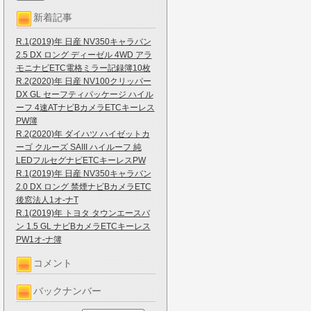
新着記事
R.1(2019)年 日産 NV350キャラバン
2.5 DX ロング ディーゼル 4WD アラ
モニナビETC電格ミラー記録簿10枚
R.2(2020)年 日産 NV100クリッパー
DX GL セーフティパッケージ ハイル
ーフ 4速ATナビBカメラETCキーレス
PW簿
R.2(2020)年 ダイハツ ハイゼットカ
ーゴ クルーズ SAIII ハイルーフ 純
LEDフルセグナビETCキーレスPW
R.1(2019)年 日産 NV350キャラバン
2.0 DX ロング 禁煙ナビBカメラETC
後窓法人1オ-ナT
R.1(2019)年 トヨタ タウンエースバ
ン 1.5 GL ナビBカメラETCキーレス
PW1オ-ナ簿
コメント
バックナンバー