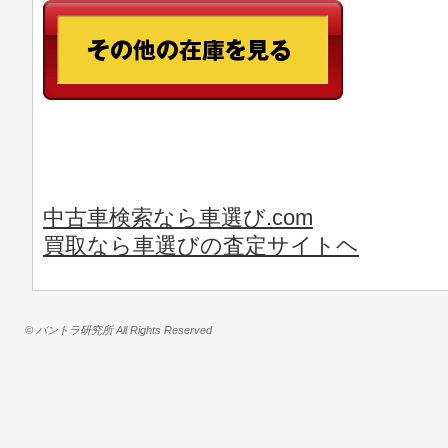
中古車検索なら車選び.com
買取なら車選びの査定サイトヘ
© バントラ研究所 All Rights Reserved